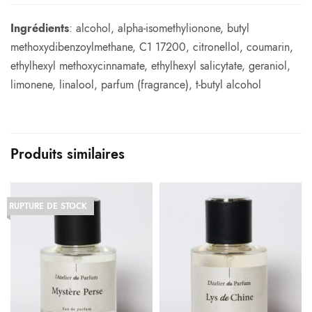
Ingrédients
: alcohol, alpha-isomethylionone, butyl
methoxydibenzoylmethane, C1 17200, citronellol, coumarin,
ethylhexyl methoxycinnamate, ethylhexyl salicytate, geraniol,
limonene, linalool, parfum (fragrance), t-butyl alcohol
Produits similaires
RUPTURE DE STOCK