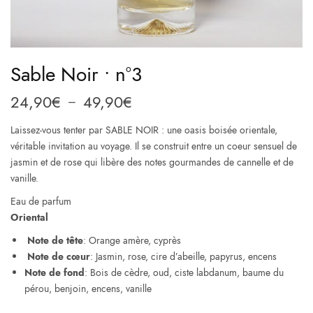
Sable Noir • n°3
24,90
€
49,90
€
Plage
–
de
Laissez-vous tenter par SABLE NOIR : une oasis boisée orientale,
prix :
véritable invitation au voyage. Il se construit entre un coeur sensuel de
24,90€
jasmin et de rose qui libère des notes gourmandes de cannelle et de
à
vanille.
49,90€
Eau de parfum
Oriental
Note de tête
: Orange amère, cyprès
Note de cœur
: Jasmin, rose, cire d’abeille, papyrus, encens
Note de fond
: Bois de cèdre, oud, ciste labdanum, baume du
pérou, benjoin, encens, vanille