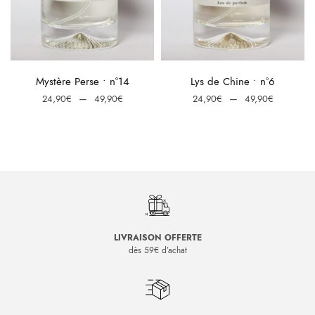
e
:
Choix des options
Choix des options
Mystère Perse • n°14
Lys de Chine • n°6
0€
Plage
Plage
–
–
24,90
€
49,90
€
24,90
€
49,90
€
0€
de
de
prix :
prix :
24,90€
24,90€
à
à
49,90€
49,90€
LIVRAISON OFFERTE
dès 59€ d’achat