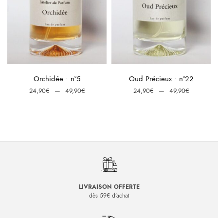
e
:
Choix des options
Choix des options
Orchidée • n°5
Oud Précieux • n°22
0€
Plage
Plage
–
–
24,90
€
49,90
€
24,90
€
49,90
€
0€
de
de
prix :
prix :
24,90€
24,90€
à
à
49,90€
49,90€
LIVRAISON OFFERTE
dès 59€ d’achat