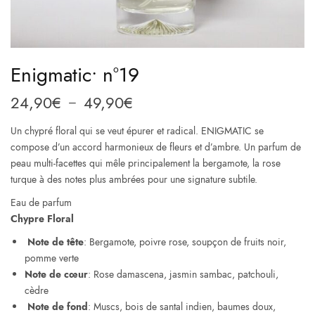
Enigmatic• n°19
24,90
€
49,90
€
Plage
–
de
Un chypré floral qui se veut épurer et radical. ENIGMATIC se
prix :
compose d’un accord harmonieux de fleurs et d’ambre. Un parfum de
24,90€
peau multi-facettes qui mêle principalement la bergamote, la rose
à
turque à des notes plus ambrées pour une signature subtile.
49,90€
Eau de parfum
Chypre Floral
Note de tête
: Bergamote, poivre rose, soupçon de fruits noir,
pomme verte
Note de cœur
: Rose damascena, jasmin sambac, patchouli,
cèdre
Note de fond
: Muscs, bois de santal indien, baumes doux,