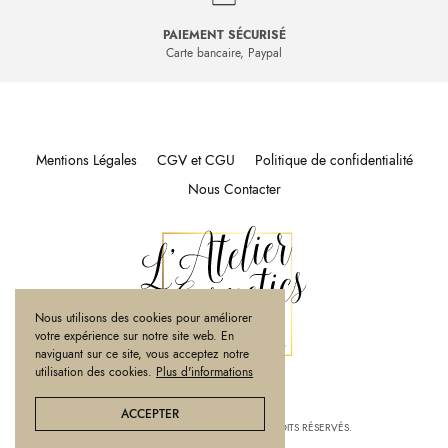
PAIEMENT SÉCURISÉ
Carte bancaire, Paypal
Mentions Légales
CGV et CGU
Politique de confidentialité
Nous Contacter
Nous utilisons des cookies pour améliorer
votre expérience sur notre site web. En
naviguant sur ce site, vous acceptez notre
utilisation des cookies.
Plus d'informations
ACCEPTER
© 2020
L'ATELIER COSMETICS
. TOUS DROITS RÉSERVÉS.