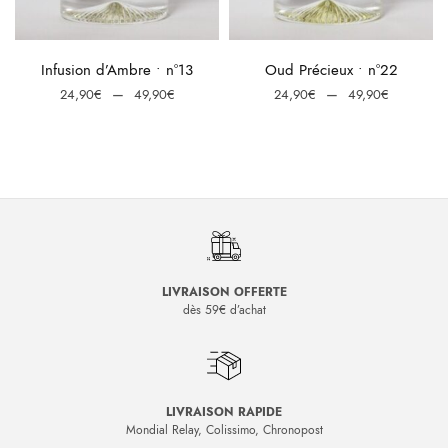
e
:
Choix des options
Choix des options
Infusion d’Ambre • n°13
Oud Précieux • n°22
0€
Plage
Plage
–
–
24,90
€
49,90
€
24,90
€
49,90
€
0€
de
de
prix :
prix :
24,90€
24,90€
à
à
49,90€
49,90€
LIVRAISON OFFERTE
dès 59€ d’achat
LIVRAISON RAPIDE
Mondial Relay, Colissimo, Chronopost