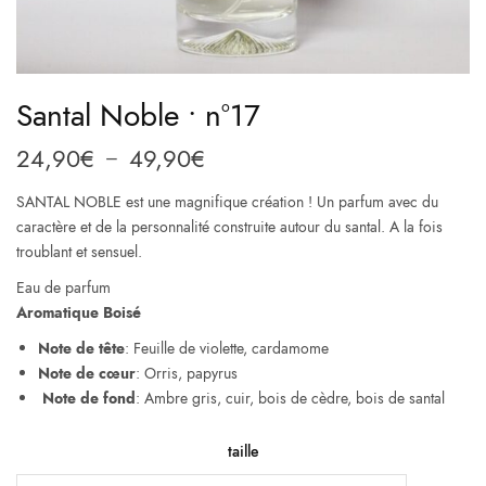
Santal Noble • n°17
24,90
€
49,90
€
Plage
–
de
SANTAL NOBLE est une magnifique création ! Un parfum avec du
prix :
caractère et de la personnalité construite autour du santal. A la fois
24,90€
troublant et sensuel.
à
Eau de parfum
49,90€
Aromatique Boisé
Note de tête
: Feuille de violette, cardamome
Note de cœur
: Orris, papyrus
Note de fond
: Ambre gris, cuir, bois de cèdre, bois de santal
taille