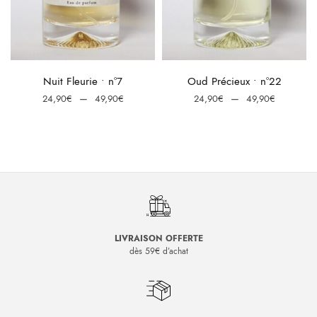
e
:
Choix des options
Choix des options
Nuit Fleurie • n°7
Oud Précieux • n°22
0€
Plage
Plage
–
–
24,90
€
49,90
€
24,90
€
49,90
€
0€
de
de
prix :
prix :
24,90€
24,90€
à
à
49,90€
49,90€
LIVRAISON OFFERTE
dès 59€ d’achat